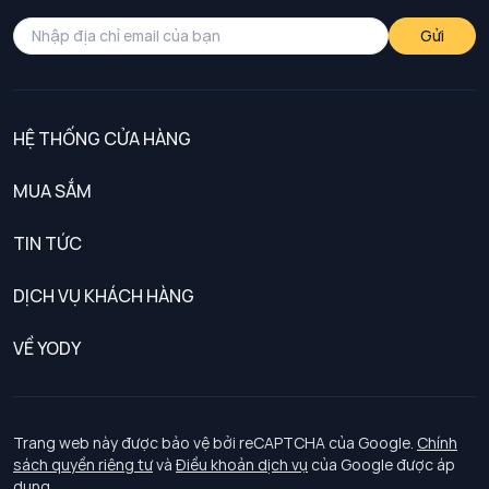
Gửi
HỆ THỐNG CỬA HÀNG
MUA SẮM
Nam
TIN TỨC
Nữ
DỊCH VỤ KHÁCH HÀNG
Trẻ em
Chính sách khách hàng thân thiết
VỀ YODY
Đồng phục
Chính sách đổi trả
Giới thiệu
Chính sách bảo vệ dữ liệu cá nhân
Tuyển dụng
Trang web này được bảo vệ bởi reCAPTCHA của Google.
Chính
sách quyền riêng tư
và
Điều khoản dịch vụ
của Google được áp
Chính sách thanh toán, giao nhận
dụng.